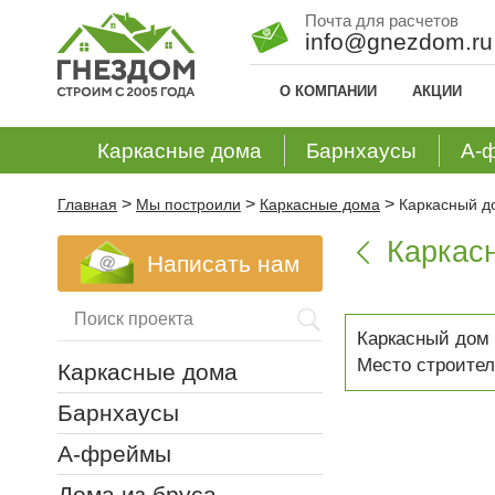
Почта для расчетов
info@gnezdom.ru
О КОМПАНИИ
АКЦИИ
Каркасные дома
Барнхаусы
А-
>
>
>
Главная
Мы построили
Каркасные дома
Каркасный д
Каркас

Написать нам
Каркасный дом 
Место строител
Каркасные дома
Барнхаусы
А-фреймы
Дома из бруса