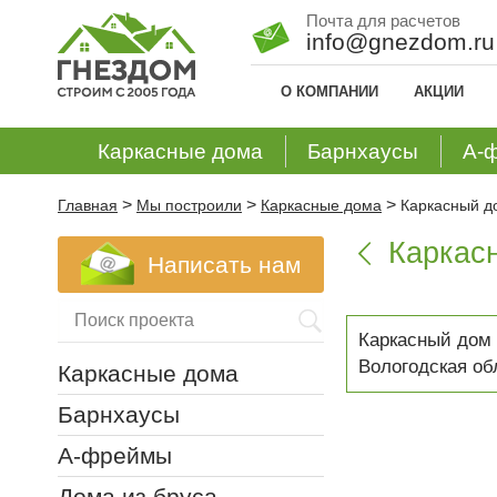
Почта для расчетов
info@gnezdom.ru
О КОМПАНИИ
АКЦИИ
Каркасные дома
Барнхаусы
А-
>
>
>
Главная
Мы построили
Каркасные дома
Каркасный д
Каркас

Написать нам
Каркасный дом 
Вологодская об
Каркасные дома
Барнхаусы
А-фреймы
Дома из бруса