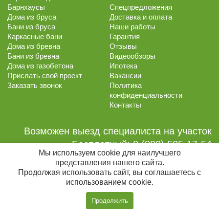
Барнхаусы
Спецпредложения
Дома из бруса
Доставка и оплата
Бани из бруса
Наши работы
Каркасные бани
Гарантия
Дома из бревна
Отзывы
Бани из бревна
Видеообзоры
Дома из газобетона
Ипотека
Прислать свой проект
Вакансии
Заказать звонок
Политика
конфиденциальности
Контакты
Возможен выезд специалиста на участок
Бесплатный:
8 (800) 505-17-54
Мы используем cookie для наилучшего
Сотовый:
8 (906) 201-65-10
представления нашего сайта.
Почта:
info@gnezdom.ru
Продолжая использовать сайт, вы соглашаетесь с
использованием cookie.
Мы в соцсетях:
Позвонить
Продолжить
с 09:00 до 20:00