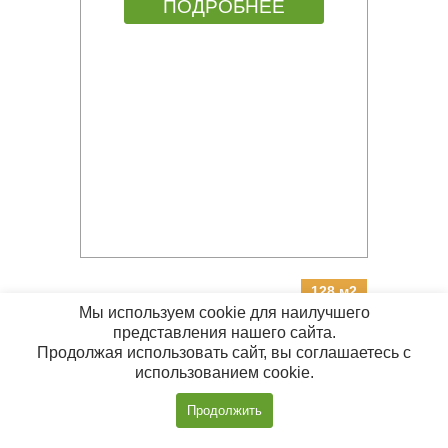
ПОДРОБНЕЕ
128 м2
Мы используем cookie для наилучшего
представления нашего сайта.
КАРКАСНЫЙ ДОМ 8Х10 К-89
Продолжая использовать сайт, вы соглашаетесь с
использованием cookie.
Цена:
от 2 860 000 руб.
Позвонить
Продолжить
с 09:00 до 20:00
ПОДРОБНЕЕ