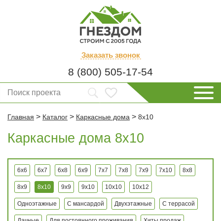
Заказать
звонок
8 (800) 505-17-54
>
>
>
Главная
Каталог
Каркасные дома
8x10
Каркасные дома 8x10
6x6
6x7
6x8
6x9
7x7
7x8
7x9
7x10
8x8
8x9
8x10
9x9
9x10
10x10
10x12
Одноэтажные
С мансардой
Двухэтажные
С террасой
Дачные
Для постоянного проживания
Хиты продаж