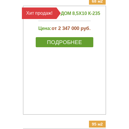
68 м2
Хит продаж!
КАРКАСНЫЙ ДОМ 8,5Х10 К-235
Цена:
от 2 347 000 руб.
ПОДРОБНЕЕ
95 м2