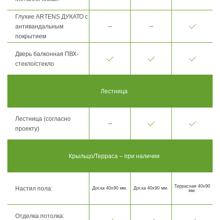
Глухие ARTENS ДУКАТО с
антивандальным
покрытием
Дверь балконная ПВХ-
стекло/стекло
Лестница
Лестница (согласно
проекту)
Крыльцо/Терраса – при наличии
Террасная 40х90
Настил пола:
Доска 40х90 мм.
Доска 40х90 мм.
мм.
Отделка потолка: