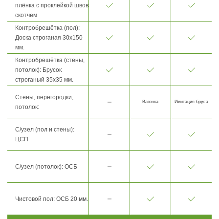
плёнка с проклейкой швов
скотчем
Контробрешётка (пол):
Доска строганая 30х150
мм.
Контробрешётка (стены,
потолок): Брусок
строганый 35х35 мм.
Стены, перегородки,
Вагонка
Имитация бруса
потолок:
С/узел (пол и стены):
ЦСП
С/узел (потолок): ОСБ
Чистовой пол: ОСБ 20 мм.