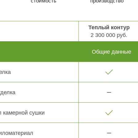
стоимость
производство
Теплый контур
2 300 000 руб.
Общие данные
елка
тделка
 камерной сушки
иломатериал