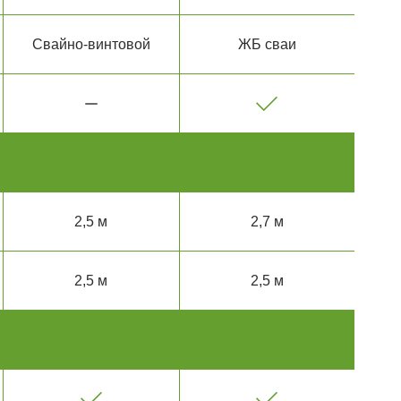
Свайно-винтовой
ЖБ сваи
2,5 м
2,7 м
2,5 м
2,5 м