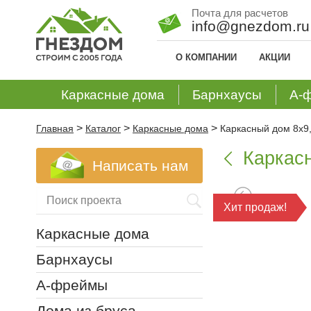
Почта для расчетов
info@gnezdom.ru
О КОМПАНИИ
АКЦИИ
Каркасные дома
Барнхаусы
А-
>
>
>
Главная
Каталог
Каркасные дома
Каркасный дом 8х9,
Каркасн

Написать нам
Хит продаж!
Каркасные дома
Барнхаусы
А-фреймы
Дома из бруса