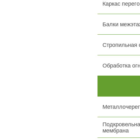
Каркас перего
Балки межэта
Стропильная 
Обработка ог
Металлочере
Подкровельна
мембрана