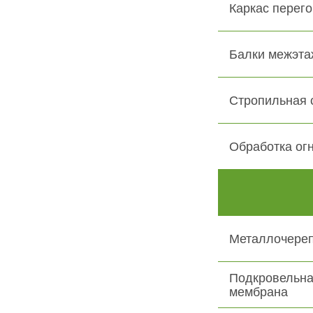
Каркас перего
Балки межэта
Стропильная 
Обработка ог
Металлочере
Подкровельна
мембрана