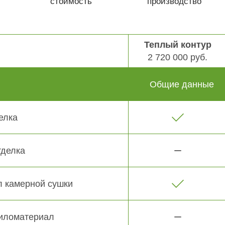
стоимость
производство
Теплый контур
2 720 000 руб.
Общие данные
елка
тделка
 камерной сушки
иломатериал