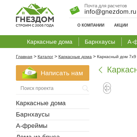
Почта для расчетов
info@gnezdom.ru
О КОМПАНИИ
АКЦИИ
Каркасные дома
Барнхаусы
А-
>
>
>
Главная
Каталог
Каркасные дома
Каркасный дом 7х9
Каркас

Написать нам
Каркасные дома
Барнхаусы
А-фреймы
Дома из бруса