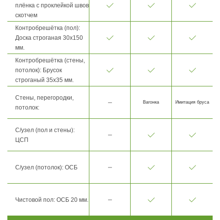
плёнка с проклейкой швов
скотчем
Контробрешётка (пол):
Доска строганая 30х150
мм.
Контробрешётка (стены,
потолок): Брусок
строганый 35х35 мм.
Стены, перегородки,
Вагонка
Имитация бруса
потолок:
С/узел (пол и стены):
ЦСП
С/узел (потолок): ОСБ
Чистовой пол: ОСБ 20 мм.