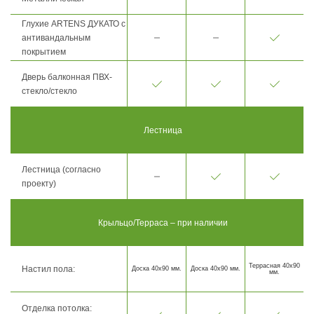
Глухие ARTENS ДУКАТО с
антивандальным
покрытием
Дверь балконная ПВХ-
стекло/стекло
Лестница
Лестница (согласно
проекту)
Крыльцо/Терраса – при наличии
Террасная 40х90
Настил пола:
Доска 40х90 мм.
Доска 40х90 мм.
мм.
Отделка потолка: