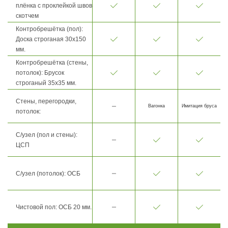
плёнка с проклейкой швов
скотчем
Контробрешётка (пол):
Доска строганая 30х150
мм.
Контробрешётка (стены,
потолок): Брусок
строганый 35х35 мм.
Стены, перегородки,
Вагонка
Имитация бруса
потолок:
С/узел (пол и стены):
ЦСП
С/узел (потолок): ОСБ
Чистовой пол: ОСБ 20 мм.