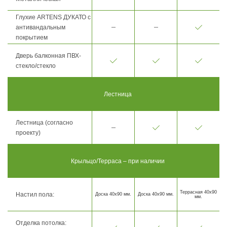
Глухие ARTENS ДУКАТО с
антивандальным
покрытием
Дверь балконная ПВХ-
стекло/стекло
Лестница
Лестница (согласно
проекту)
Крыльцо/Терраса – при наличии
Террасная 40х90
Настил пола:
Доска 40х90 мм.
Доска 40х90 мм.
мм.
Отделка потолка: