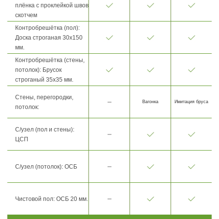
плёнка с проклейкой швов
скотчем
Контробрешётка (пол):
Доска строганая 30х150
мм.
Контробрешётка (стены,
потолок): Брусок
строганый 35х35 мм.
Стены, перегородки,
Вагонка
Имитация бруса
потолок:
С/узел (пол и стены):
ЦСП
С/узел (потолок): ОСБ
Чистовой пол: ОСБ 20 мм.