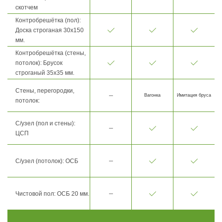
скотчем
Контробрешётка (пол):
Доска строганая 30х150
мм.
Контробрешётка (стены,
потолок): Брусок
строганый 35х35 мм.
Стены, перегородки,
Вагонка
Имитация бруса
потолок:
С/узел (пол и стены):
ЦСП
С/узел (потолок): ОСБ
Чистовой пол: ОСБ 20 мм.