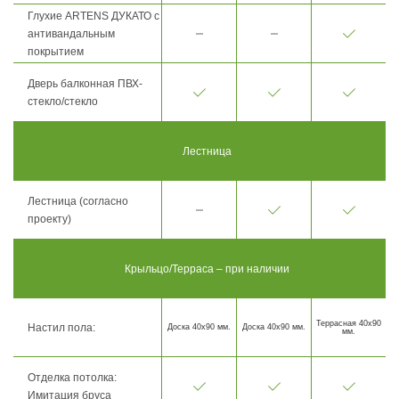
Глухие ARTENS ДУКАТО с
антивандальным
покрытием
Дверь балконная ПВХ-
стекло/стекло
Лестница
Лестница (согласно
проекту)
Крыльцо/Терраса – при наличии
Террасная 40х90
Настил пола:
Доска 40х90 мм.
Доска 40х90 мм.
мм.
Отделка потолка:
Имитация бруса