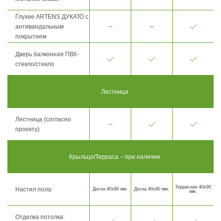
Глухие ARTENS ДУКАТО с
антивандальным
покрытием
Дверь балконная ПВХ-
стекло/стекло
Лестница
Лестница (согласно
проекту)
Крыльцо/Терраса – при наличии
Террасная 40х90
Настил пола:
Доска 40х90 мм.
Доска 40х90 мм.
мм.
Отделка потолка: