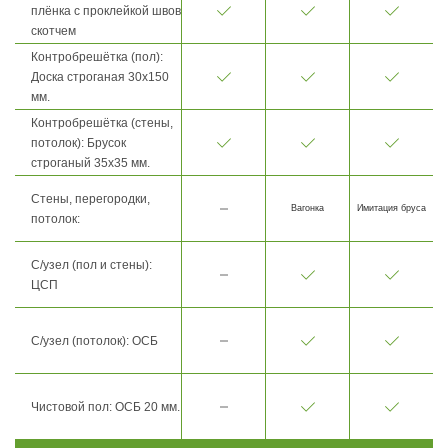
плёнка с проклейкой швов
скотчем
Контробрешётка (пол):
Доска строганая 30х150
мм.
Контробрешётка (стены,
потолок): Брусок
строганый 35х35 мм.
Стены, перегородки,
Вагонка
Имитация бруса
потолок:
С/узел (пол и стены):
ЦСП
С/узел (потолок): ОСБ
Чистовой пол: ОСБ 20 мм.