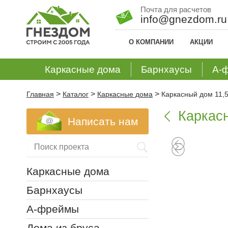
Почта для расчетов
info@gnezdom.ru
О КОМПАНИИ
АКЦИИ
Каркасные дома
Барнхаусы
А-
>
>
>
Главная
Каталог
Каркасные дома
Каркасный дом 11,5
Каркасн

Написать нам
Каркасные дома
Барнхаусы
А-фреймы
Дома из бруса