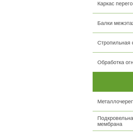
Каркас перего
Балки межэта
Стропильная 
Обработка ог
Металлочере
Подкровельна
мембрана