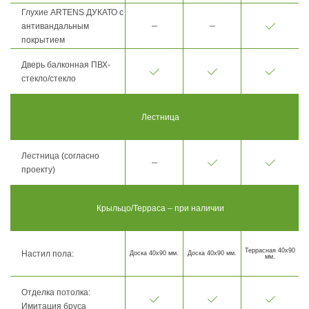
Глухие ARTENS ДУКАТО с
антивандальным
покрытием
Дверь балконная ПВХ-
стекло/стекло
Лестница
Лестница (согласно
проекту)
Крыльцо/Терраса – при наличии
Террасная 40х90
Настил пола:
Доска 40х90 мм.
Доска 40х90 мм.
мм.
Отделка потолка:
Имитация бруса