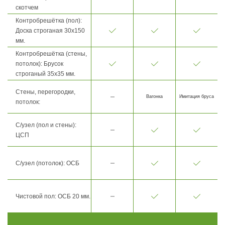
скотчем
Контробрешётка (пол):
Доска строганая 30х150
мм.
Контробрешётка (стены,
потолок): Брусок
строганый 35х35 мм.
Стены, перегородки,
Вагонка
Имитация бруса
потолок:
С/узел (пол и стены):
ЦСП
С/узел (потолок): ОСБ
Чистовой пол: ОСБ 20 мм.