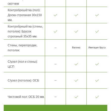
скотчем
Контробрешётка (пол):
Доска строганая 30х150
мм.
Контробрешётка (стены,
потолок): Брусок
строганый 35х35 мм.
Стены, перегородки,
Вагонка
Имитация бруса
потолок:
С/узел (пол и стены):
ЦСП
С/узел (потолок): ОСБ
Чистовой пол: ОСБ 20 мм.