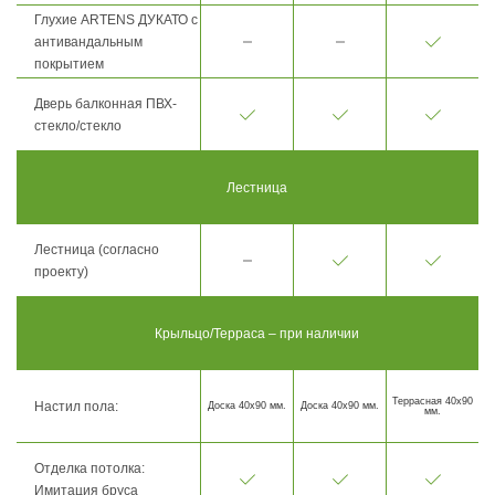
Глухие ARTENS ДУКАТО с
антивандальным
покрытием
Дверь балконная ПВХ-
стекло/стекло
Лестница
Лестница (согласно
проекту)
Крыльцо/Терраса – при наличии
Террасная 40х90
Настил пола:
Доска 40х90 мм.
Доска 40х90 мм.
мм.
Отделка потолка:
Имитация бруса