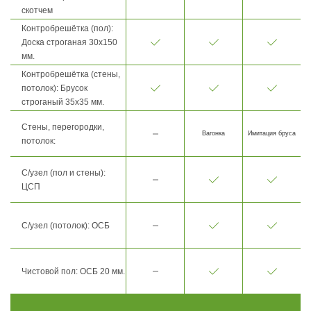
скотчем
Контробрешётка (пол):
Доска строганая 30х150
мм.
Контробрешётка (стены,
потолок): Брусок
строганый 35х35 мм.
Стены, перегородки,
Вагонка
Имитация бруса
потолок:
С/узел (пол и стены):
ЦСП
С/узел (потолок): ОСБ
Чистовой пол: ОСБ 20 мм.