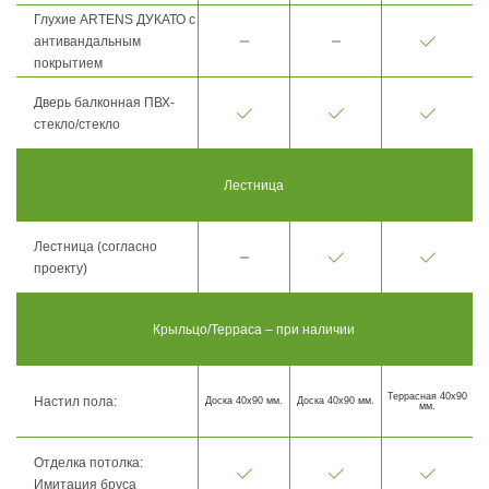
Глухие ARTENS ДУКАТО с
антивандальным
покрытием
Дверь балконная ПВХ-
стекло/стекло
Лестница
Лестница (согласно
проекту)
Крыльцо/Терраса – при наличии
Террасная 40х90
Настил пола:
Доска 40х90 мм.
Доска 40х90 мм.
мм.
Отделка потолка:
Имитация бруса