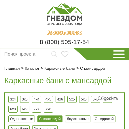
Заказать
звонок
8 (800) 505-17-54
>
>
>
Главная
Каталог
Каркасные бани
С мансардой
Каркасные бани с мансардой
Сбросить
3x4
3x6
4x4
4x5
4x6
5x5
5x6
6x6
6x7
6x8
6x9
7x7
7x8
Одноэтажные
С мансардой
Двухэтажные
С террасой
Дома-бани
Хиты продаж