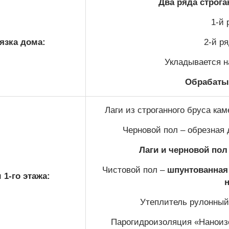
Два ряда строг
1-й 
язка дома:
2-й р
Укладывается н
Обрабаты
Лаги из строганного бруса ка
Черновой пол – обрезная 
Лаги и черновой по
Чистовой пол –
шпунтованная 
1-го этажа:
Утеплитель рулонный 
Парогидроизоляция «Наноизо