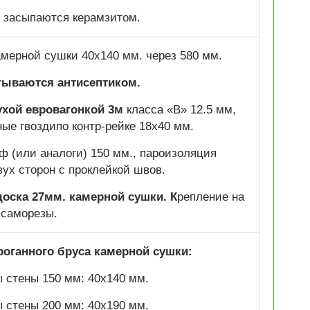
 засыпаются керамзитом.
камерной сушки 40х140 мм. через 580 мм.
тываются антисептиком.
ухой евровагонкой 3м
класса «В» 12.5 мм,
ные гвоздипо контр-рейке 18х40 мм.
 (или аналоги) 150 мм., пароизоляция
вух сторон с проклейкой швов.
оска 27мм. камерной сушки. К
репление на
саморезы.
роганного бруса камерной сушки:
 стены 150 мм: 40х140 мм.
 стены 200 мм: 40х190 мм.