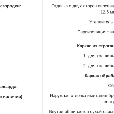
егородки:
Отделка с двух сторон еврова
12,5 м
Утеплитель 
ПароизоляцияНано
Каркас из строга
1. для толщины
2. для толщины
Каркас обраб
Сб
ансарда:
Наружная отделка имитация бру
и наличии)
конт
Внутри обшивается сухой евров