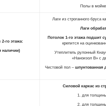
Полы в мойке
Лаги из строганного бруса 
Лаги обраба
Потолок 1-го этажа
подшит с
2-го этажа:
крепится на оцинкован
и наличии)
Утеплитель рулонный Кнауф
«Наноизол В» с д
Чистовой пол –
шпунтованная д
Силовой каркас из ст
1. для толщины
2. для толщины