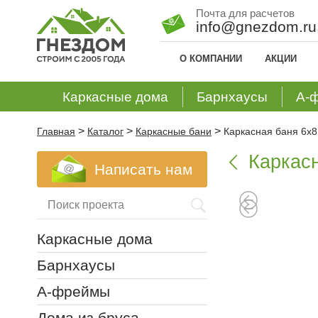
Почта для расчетов
info@gnezdom.ru
О КОМПАНИИ
АКЦИИ
Каркасные дома
Барнхаусы
А-
>
>
>
Главная
Каталог
Каркасные бани
Каркасная баня 6х8
Каркасн

Написать нам
Каркасные дома
Барнхаусы
А-фреймы
Дома из бруса