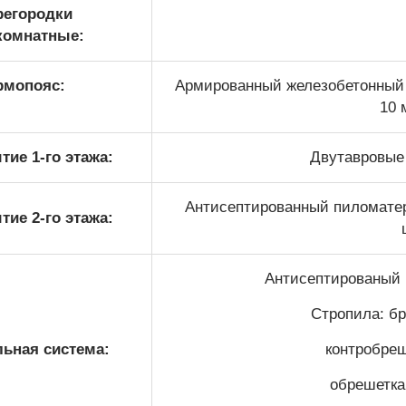
регородки
комнатные:
рмопояс:
Армированный железобетонный 
10 
ие 1-го этажа:
Двутавровые 
Антисептированный пиломатери
ие 2-го этажа:
Антисептированый 
Стропила: бр
ьная система:
контробреш
обрешетка