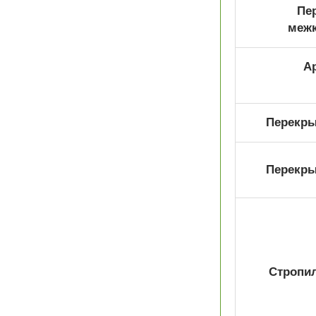
Пе
меж
А
Перекрыт
Перекрыт
Стропил