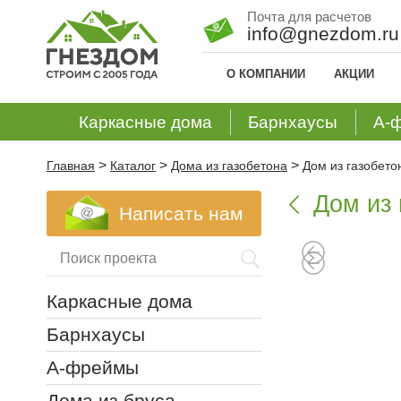
Почта для расчетов
info@gnezdom.ru
О КОМПАНИИ
АКЦИИ
Каркасные дома
Барнхаусы
А-
>
>
>
Главная
Каталог
Дома из газобетона
Дом из газобето
Дом из 

Написать нам
Каркасные дома
Барнхаусы
А-фреймы
Дома из бруса