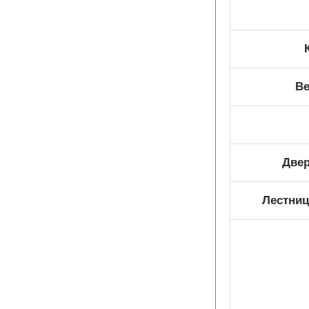
Ве
Двер
Лестниц