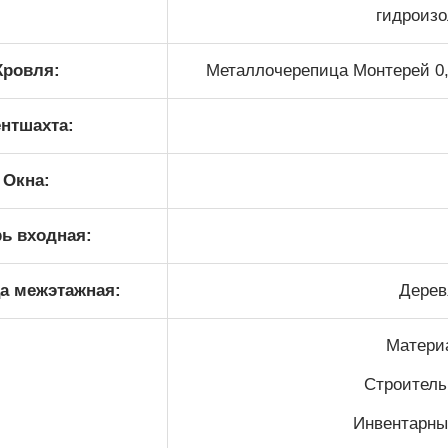
гидроизо
Кровля:
Металлочерепица Монтерей 0,5
нтшахта:
Окна:
ь входная:
а межэтажная:
Дерев
Матери
Cтроитель
Инвентарны