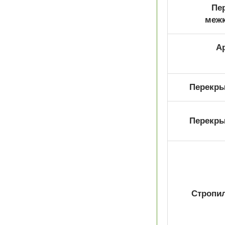
Пе
меж
А
Перекрыт
Перекрыт
Стропил