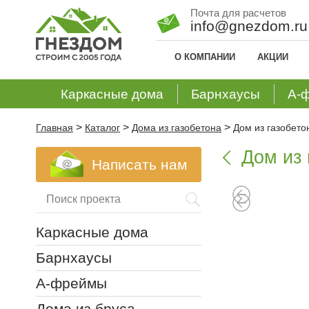
Почта для расчетов
info@gnezdom.ru
О КОМПАНИИ
АКЦИИ
Каркасные дома
Барнхаусы
А-
>
>
>
Главная
Каталог
Дома из газобетона
Дом из газобето
Дом из 

Написать нам
Каркасные дома
Барнхаусы
А-фреймы
Дома из бруса