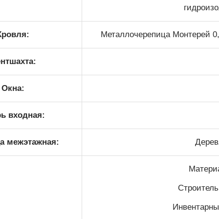
гидроизо
Кровля:
Металлочерепица Монтерей 0,5
нтшахта:
Окна:
ь входная:
а межэтажная:
Дерев
Матери
Cтроитель
Инвентарны