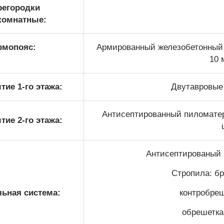
регородки
комнатные:
рмопояс:
Армированный железобетонный 
10 
ие 1-го этажа:
Двутавровые 
Антисептированный пиломатери
ие 2-го этажа:
Антисептированый 
Стропила: бр
ьная система:
контробреш
обрешетка