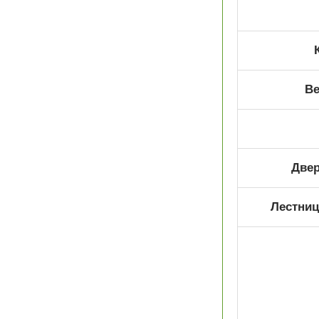
Ве
Двер
Лестниц