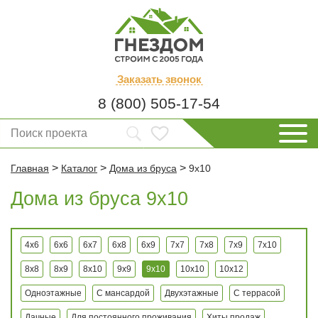
Заказать
звонок
8 (800) 505-17-54
>
>
>
Главная
Каталог
Дома из бруса
9x10
Дома из бруса 9x10
4x6
6x6
6x7
6x8
6x9
7x7
7x8
7x9
7x10
8x8
8x9
8x10
9x9
9x10
10x10
10x12
Одноэтажные
С мансардой
Двухэтажные
С террасой
Дачные
Для постоянного проживания
Хиты продаж