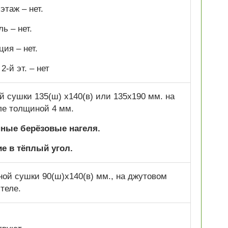
этаж – нет.
ь – нет.
ия – нет.
2-й эт. –
нет
 сушки 135(ш) х140(в) или 135х190 мм. на
ле толщиной 4 мм.
нные берёзовые нагеля.
е в тёплый угол.
ой сушки 90(ш)х140(в) мм., на джутовом
теле.