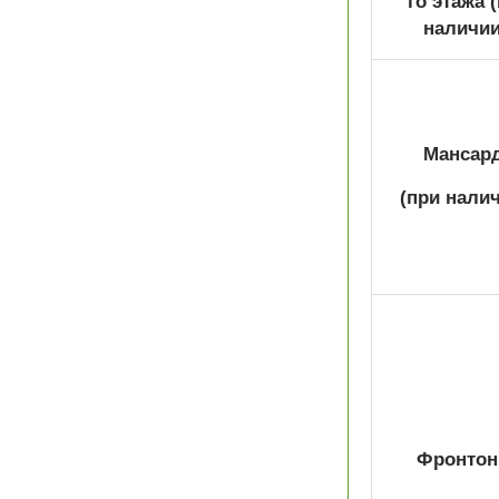
го этажа
наличии
Мансар
(при налич
Фронтон