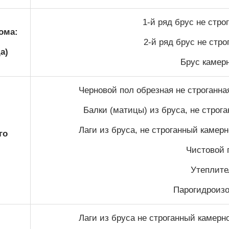
1-й ряд брус не стр
ома:
2-й ряд брус не стр
а)
Брус камер
Черновой пол обрезная не строганна
Балки (матицы) из бруса, не строг
Лаги из бруса, не строганный камер
го
Чистовой п
Утеплител
Парогидроизо
Лаги из бруса не строганный камерн