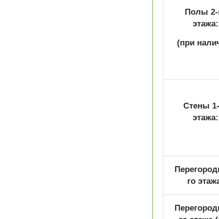
Полы 2-
этажа:
(при нали
Стены 1-
этажа:
Перегородк
го этаж
Перегородк