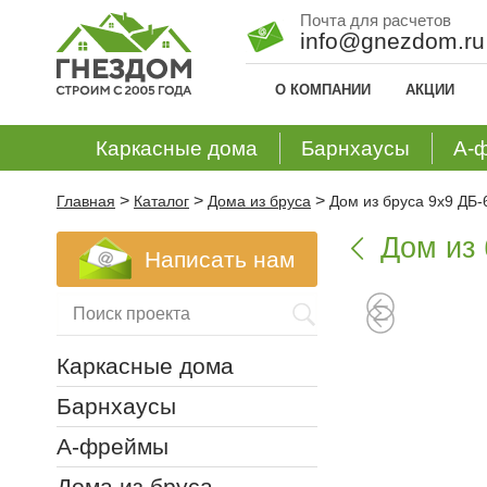
Почта для расчетов
info@gnezdom.ru
О КОМПАНИИ
АКЦИИ
Каркасные дома
Барнхаусы
А-
>
>
>
Главная
Каталог
Дома из бруса
Дом из бруса 9х9 ДБ-
Дом из 

Написать нам
Каркасные дома
Барнхаусы
А-фреймы
Дома из бруса