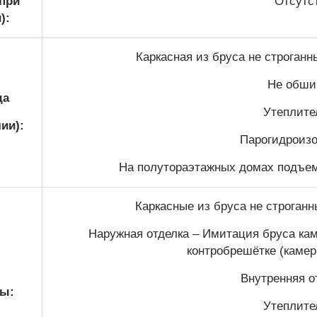
(при
Отсутс
):
Каркасная из бруса не строган
Не обши
да
Утеплител
ии):
Парогидроизо
На полутораэтажных домах подъем 
Каркасные из бруса не строган
Наружная отделка – Имитация бруса кам
контробрешётке (камер
Внутренняя от
ы:
Утеплител