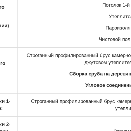
Потолок 1-й 
го
Утеплител
чии)
Пароизоляц
Чистовой пол 
Строганный профилированный брус камерной
джутовом утеплите
го
Сборка сруба на деревя
Угловое соединени
и 1-
Строганный профилированный брус камерн
а:
утепли
и 2-