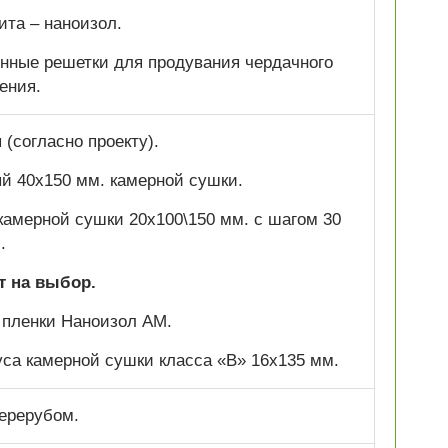
ита – наноизол.
нные решетки для продувания чердачного
ения.
(согласно проекту).
ый 40х150 мм. камерной сушки.
 камерной сушки 20х100\150 мм. с шагом 30
.
т на выбор.
 пленки Наноизол АМ.
са камерной сушки класса «В» 16х135 мм.
ерерубом.