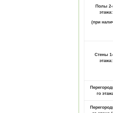
Полы 2-
этажа:
(при нали
Стены 1-
этажа:
Перегородк
го этаж
Перегородк