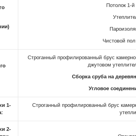
Потолок 1-й 
го
Утеплител
чии)
Пароизоляц
Чистовой пол 
Строганный профилированный брус камерной
джутовом утеплите
го
Сборка сруба на деревя
Угловое соединени
и 1-
Строганный профилированный брус камерн
а:
утепли
и 2-