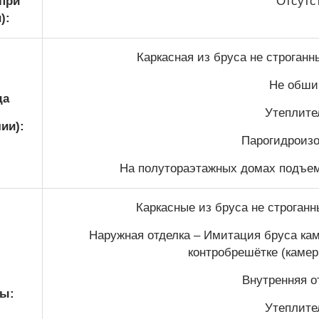
(при
Отсутс
):
Каркасная из бруса не строган
Не обши
да
Утеплител
ии):
Парогидроизо
На полутораэтажных домах подъем 
Каркасные из бруса не строган
Наружная отделка – Имитация бруса кам
контробрешётке (камер
Внутренняя от
ы:
Утеплител