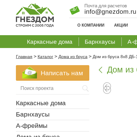
Почта для расчетов
info@gnezdom.ru
О КОМПАНИИ
АКЦИИ
Каркасные дома
Барнхаусы
А-
>
>
>
Главная
Каталог
Дома из бруса
Дом из бруса 8х8 ДБ-
Дом из 

Написать нам
Каркасные дома
Барнхаусы
А-фреймы
Дома из бруса