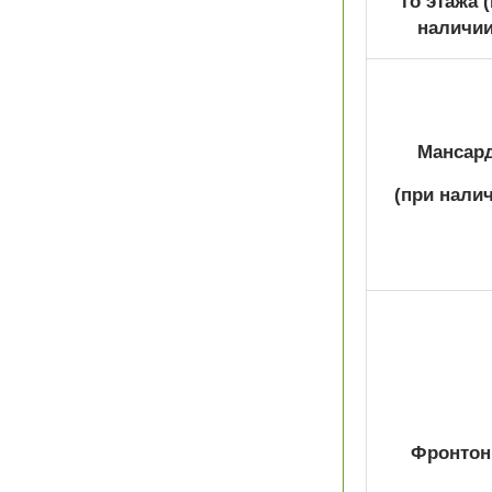
го этажа
наличии
Мансар
(при налич
Фронтон