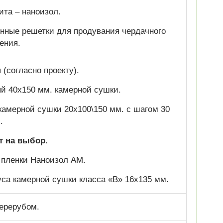
ита – наноизол.
нные решетки для продувания чердачного
ения.
(согласно проекту).
ый 40х150 мм. камерной сушки.
 камерной сушки 20х100\150 мм. с шагом 30
.
т на выбор.
 пленки Наноизол АМ.
са камерной сушки класса «В» 16х135 мм.
ерерубом.