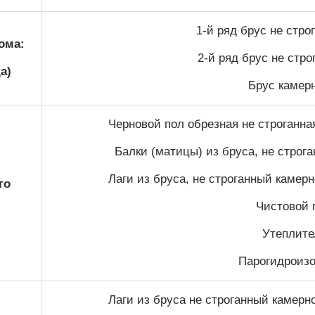
1-й ряд брус не стр
ома:
2-й ряд брус не стр
а)
Брус камер
Черновой пол обрезная не строганна
Балки (матицы) из бруса, не строг
Лаги из бруса, не строганный камер
го
Чистовой п
Утеплител
Парогидроизо
Лаги из бруса не строганный камерн