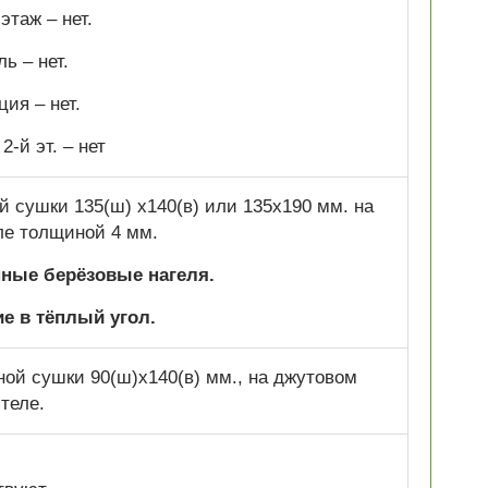
этаж – нет.
ь – нет.
ия – нет.
2-й эт. –
нет
 сушки 135(ш) х140(в) или 135х190 мм. на
ле толщиной 4 мм.
нные берёзовые нагеля.
е в тёплый угол.
ой сушки 90(ш)х140(в) мм., на джутовом
теле.