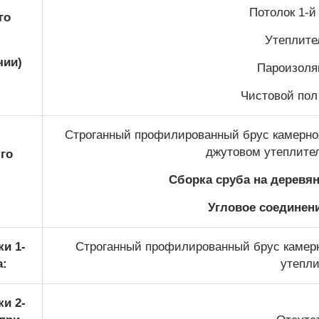
Потолок 1-й 
го
Утеплител
чии)
Пароизоляц
Чистовой пол 
Строганный профилированный брус камерной
джутовом утеплите
го
Сборка сруба на деревя
Угловое соединени
и 1-
Строганный профилированный брус камерн
а:
утепли
и 2-