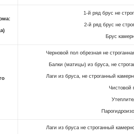
1-й ряд брус не стр
ома:
2-й ряд брус не стр
а)
Брус камер
Черновой пол обрезная не строганна
Балки (матицы) из бруса, не строг
Лаги из бруса, не строганный камер
го
Чистовой п
Утеплител
Парогидроизо
Лаги из бруса не строганный камерн