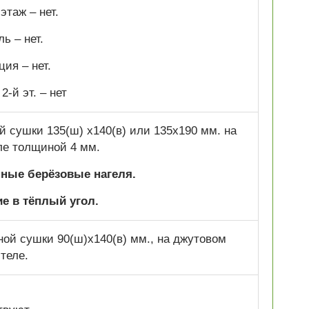
этаж – нет.
ь – нет.
ия – нет.
2-й эт. –
нет
 сушки 135(ш) х140(в) или 135х190 мм. на
ле толщиной 4 мм.
нные берёзовые нагеля.
е в тёплый угол.
ой сушки 90(ш)х140(в) мм., на джутовом
теле.