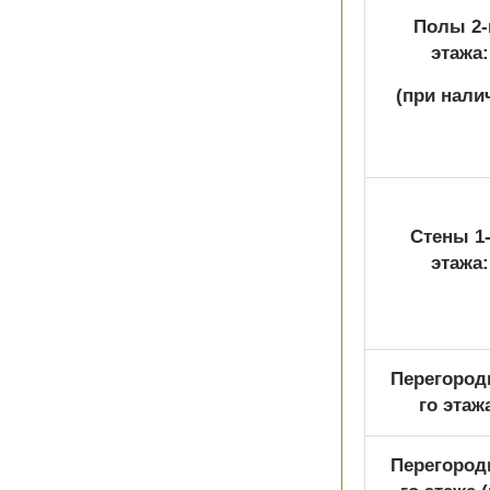
Полы 2-
этажа:
(при нали
Стены 1-
этажа:
Перегородк
го этаж
Перегородк