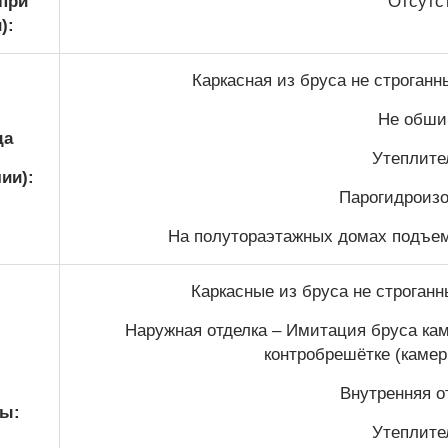
(при
Отсутс
):
Каркасная из бруса не строган
Не обши
да
Утеплител
ии):
Парогидроизо
На полутораэтажных домах подъем 
Каркасные из бруса не строган
Наружная отделка – Имитация бруса кам
контробрешётке (камер
Внутренняя от
ы:
Утеплител