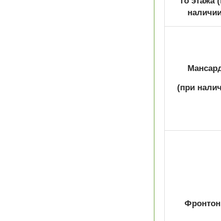
го этажа
наличии
Мансар
(при налич
Фронтон