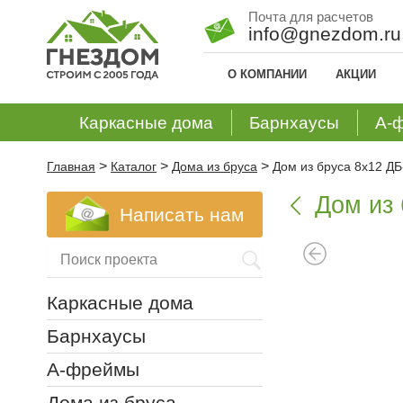
Почта для расчетов
info@gnezdom.ru
О КОМПАНИИ
АКЦИИ
Каркасные дома
Барнхаусы
А-
>
>
>
Главная
Каталог
Дома из бруса
Дом из бруса 8х12 ДБ
Дом из 

Написать нам
Каркасные дома
Барнхаусы
А-фреймы
Дома из бруса