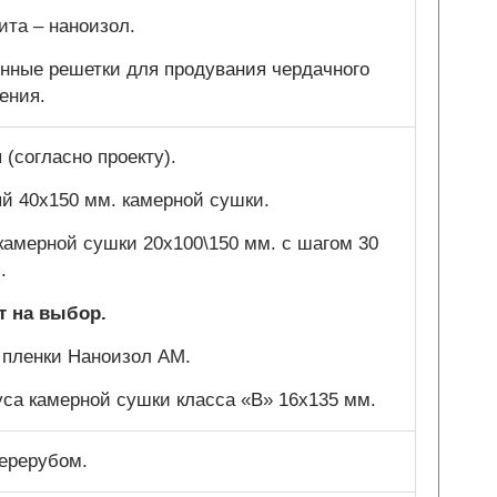
ита – наноизол.
нные решетки для продувания чердачного
ения.
(согласно проекту).
ый 40х150 мм. камерной сушки.
 камерной сушки 20х100\150 мм. с шагом 30
.
т на выбор.
 пленки Наноизол АМ.
са камерной сушки класса «В» 16х135 мм.
ерерубом.