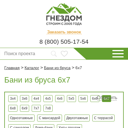
Заказать
звонок
8 (800) 505-17-54
>
>
>
Главная
Каталог
Бани из бруса
6x7
Бани из бруса 6x7
Сбросить
3x4
3x6
4x4
4x5
4x6
5x5
5x6
6x6
6x7
6x8
6x9
7x7
7x8
Одноэтажные
С мансардой
Двухэтажные
С террасой
С санузлом
Дома-бани
Хиты продаж