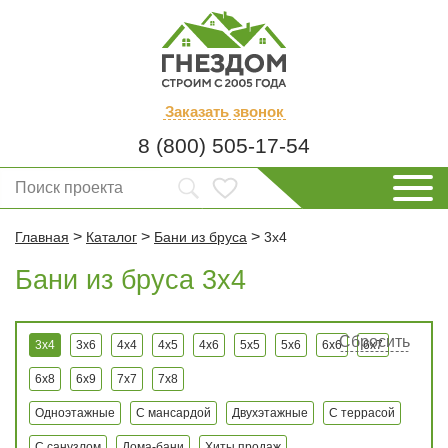
Заказать
звонок
8 (800) 505-17-54
>
>
>
Главная
Каталог
Бани из бруса
3x4
Бани из бруса 3x4
Сбросить
3x4
3x6
4x4
4x5
4x6
5x5
5x6
6x6
6x7
6x8
6x9
7x7
7x8
Одноэтажные
С мансардой
Двухэтажные
С террасой
С санузлом
Дома-бани
Хиты продаж